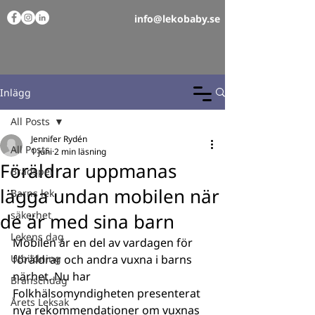
info@lekobaby.se
Inlägg
All Posts
Jennifer Rydén
All Posts
1 juni
2 min läsning
Föräldrar uppmanas
Brädspel
lägga undan mobilen när
Barns lek
säkerhet
de är med sina barn
Lekens dag
Mobilen är en del av vardagen för 
Utbildning
föräldrar och andra vuxna i barns 
närhet. Nu har 
Branschdag
Folkhälsomyndigheten presenterat 
Årets Leksak
nya rekommendationer om vuxnas 