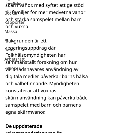
Utmärkelse
skärmvanor, med syftet att ge stöd 
till familjer för mer medvetna vanor 
Böcker
och stärka samspelet mellan barn 
Rapporter
och vuxna.
Mässa
Bakgrunden är ett 
Baby
regeringsuppdrag där 
Barn
Folkhälsomyndigheten har 
Arbetsrätt
sammanställt forskning om hur 
licenser
vårdnadshavares användning av 
digitala medier påverkar barns hälsa 
och välbefinnande. Myndigheten 
konstaterar att vuxnas 
skärmanvändning kan påverka både 
samspelet med barn och barnens 
egna skärmvanor.
De uppdaterade 