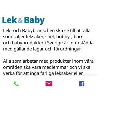
Barnspel 2026!
för licensiering
partnerskap
Lek- och Babybranschen ska se till att alla
som säljer leksaker, spel, hobby-, barn -
och babyprodukter i Sverige är införstådda
med gällande lagar och förordningar.
Alla som arbetar med produkter inom våra
områden ska vara medlemmar och vi ska
verka för att inga farliga leksaker eller
barn- och babyprodukter kommer in i
landet.
MENY
Hem
Om oss
Branschtidning
Utmärkelser