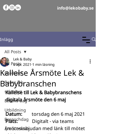
info@lekobaby.se
Inlägg
All Posts
Lek & Baby
All Posts
6 apr. 2021
1 min läsning
Kallelse Årsmöte Lek &
Brädspel
Babybranschen
Barns lek
säkerhet
Kallelse till Lek & Babybranschens 
digitala årsmöte den 6 maj
Lekens dag
Utbildning
Datum:        
torsdag den 6 maj 2021
Branschdag
Plats:            
Digitalt - via teams 
(mötesinbjudan med länk till mötet 
Årets Leksak