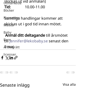
skickas ut vid anmälan)
Utmärkelse
Tid:               
10.00-11.00
Böcker
Rapporter
Samtliga handlingar kommer att 
skickas ut i god tid innan mötet.
Mässa
Baby
 Anmäl ditt deltagande
 till årsmötet 
Barn
till 
jennifer@lekobaby.se
 senast den 
3 maj.
Arbetsrätt
licenser
Senaste inlägg
Visa alla