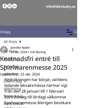
info@lekobaby.se
Inlägg
All Posts
Jennifer Rydén
All Posts
21 okt. 2024
1 min läsning
Kostnadsfri entré till
Brädspel
Spielwarenmesse 2025
Barns lek
säkerhet
Uppdaterat:
22 okt. 2024
Nedräkningen har börjat, världens 
Lekens dag
ledande leksaksmässa närmar sig! 
Utbildning
Från den 28 januari till 1 februari 
Branschdag
2025 (tisdag till lördag) välkomnar 
Spielwarenmesse återigen besökare 
Årets Leksak