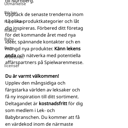
till Nürnberg. 
Utmärkelse
Böcker
Upptäck de senaste trenderna inom 
13 olika produktkategorier och låt 
Rapporter
dig inspireras. Förbered ditt företag 
Mässa
för det kommande året med nya 
Baby
idéer, spännande kontakter och en 
Barn
mängd nya produkter. 
Känn lekens 
anda
 och nätverka med potentiella 
Arbetsrätt
affärspartners på Spielwarenmesse.
licenser
Du är varmt välkommen!
Upplev den mångsidiga och 
färgstarka världen av leksaker och 
få ny inspiration till ditt sortiment. 
Deltagandet är
 kostnadsfritt
 för dig 
som medlem i Lek- och 
Babybranschen. Du kommer att få 
en värdekod inom de närmaste 