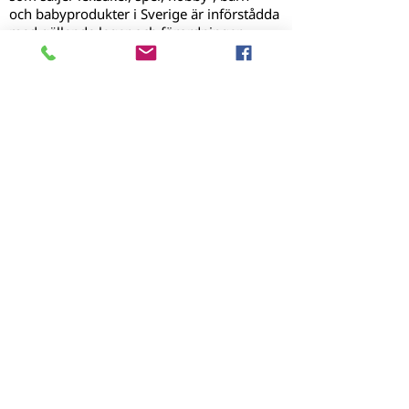
och babyprodukter i Sverige är införstådda
med gällande lagar och förordningar.
Alla som arbetar med produkter inom våra
områden ska vara medlemmar och vi ska
verka för att inga farliga leksaker eller
barn- och babyprodukter kommer in i
landet.
MENY
Hem
Om oss
Branschtidning
Utmärkelser
Kalendarium
Kontakta oss
Nyheter