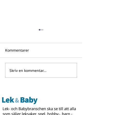
Kommentarer
Skriv en kommentar...
Bli jurymedlem i
BRANDmania for
Guldtärningen - Årets
att växa som m
Barnspel 2026!
för licensiering
partnerskap
Lek- och Babybranschen ska se till att alla
som säljer leksaker, spel, hobby-, barn -