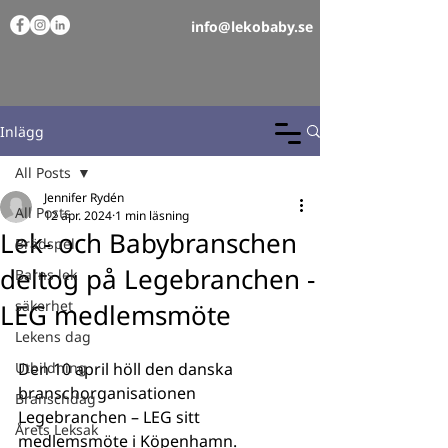
info@lekobaby.se
Inlägg
All Posts
Jennifer Rydén
All Posts
12 apr. 2024
1 min läsning
Lek- och Babybranschen
Brädspel
deltog på Legebranchen -
Barns lek
säkerhet
LEG medlemsmöte
Lekens dag
Utbildning
Den 10 april höll den danska 
branschorganisationen 
Branschdag
Legebranchen – LEG sitt 
Årets Leksak
medlemsmöte i Köpenhamn. 