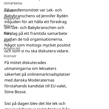
Utmärkelse
Till medlemsmötet var Lek- och 
Böcker
Babybranschens vd Jennifer Rydén 
Rapporter
inbjuden för att hålla ett föredrag 
Mässa
om Lek- och Babybranschen och 
förslag på ett framtida samarbete 
Baby
mellan de två organisationerna. 
Barn
Något som mottogs mycket positivt 
Arbetsrätt
och som vi nu ska diskutera vidare.
licenser
På mötet diskuterades 
utmaningarna om leksakers 
säkerhet på onlinemarknadsplatser 
med danska Moderaternas 
förstahands kandidat till EU-valet, 
Stine Bosse.
Sist på dagen blev det lite lek och 