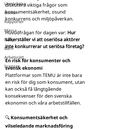
Utmärkelse
diskutera viktiga frågor som 
konsumentsäkerhet, osund 
Böcker
konkurrens och miljöpåverkan. 
Rapporter
Mässa
Huvudfrågan för dagen var: 
Hur 
säkerställer vi att oseriösa aktörer 
Baby
inte konkurrerar ut seriösa företag?
Barn
Arbetsrätt
En risk för konsumenter och 
licenser
svensk ekonomi
Plattformar som TEMU är inte bara 
en risk för dig som konsument, utan 
kan också få långtgående 
konsekvenser för den svenska 
ekonomin och våra arbetstillfällen.
🔍 Konsumentsäkerhet och 
vilseledande marknadsföring