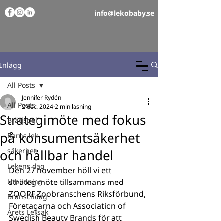
info@lekobaby.se
Inlägg
All Posts
Jennifer Rydén
All Posts
2 dec. 2024
2 min läsning
Strategimöte med fokus
Brädspel
på konsumentsäkerhet
Barns lek
säkerhet
och hållbar handel
Lekens dag
Den 27 november höll vi ett 
Utbildning
strategimöte tillsammans med 
ZOORF Zoobranschens Riksförbund, 
Branschdag
Företagarna och Association of 
Årets Leksak
Swedish Beauty Brands för att 