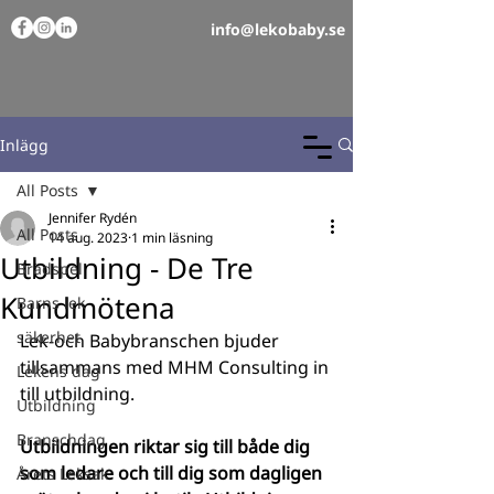
info@lekobaby.se
Inlägg
All Posts
Jennifer Rydén
All Posts
14 aug. 2023
1 min läsning
Utbildning - De Tre
Brädspel
Kundmötena
Barns lek
säkerhet
Lek-och Babybranschen bjuder 
tillsammans med MHM Consulting in 
Lekens dag
till utbildning. 
Utbildning
Branschdag
Utbildningen riktar sig till både dig 
som ledare och till dig som dagligen 
Årets Leksak