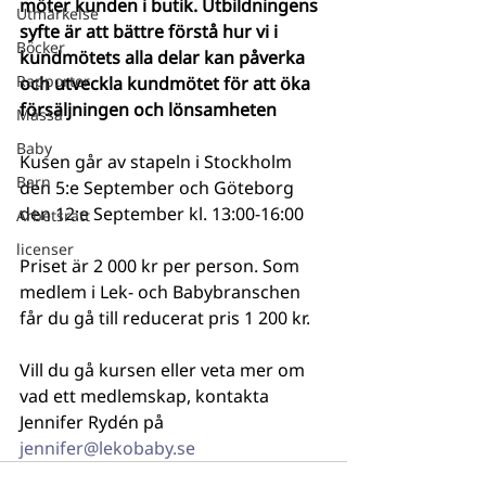
möter kunden i butik. Utbildningens 
Utmärkelse
syfte är att bättre förstå hur vi i 
Böcker
kundmötets alla delar kan påverka 
Rapporter
och utveckla kundmötet för att öka 
försäljningen och lönsamheten
Mässa
Baby
Kusen går av stapeln i Stockholm 
Barn
den 5:e September och Göteborg 
den 12:e September kl. 13:00-16:00
Arbetsrätt
licenser
Priset är 2 000 kr per person. Som 
medlem i Lek- och Babybranschen 
får du gå till reducerat pris 1 200 kr. 
Vill du gå kursen eller veta mer om 
vad ett medlemskap, kontakta 
Jennifer Rydén på 
jennifer@lekobaby.se