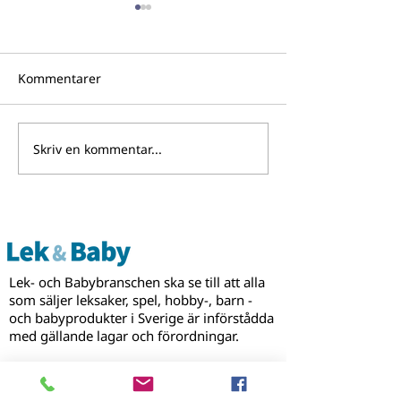
Kommentarer
Skriv en kommentar...
Bli jurymedlem i
BRANDmania for
Guldtärningen - Årets
att växa som m
Barnspel 2026!
för licensiering
partnerskap
Lek- och Babybranschen ska se till att alla
som säljer leksaker, spel, hobby-, barn -
och babyprodukter i Sverige är införstådda
med gällande lagar och förordningar.
Alla som arbetar med produkter inom våra
områden ska vara medlemmar och vi ska