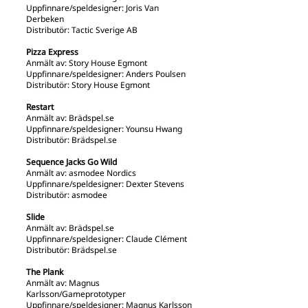
Uppfinnare/speldesigner: Joris Van
Derbeken
Distributör: Tactic Sverige AB
Pizza Express
Anmält av: Story House Egmont
Uppfinnare/speldesigner: Anders Poulsen
Distributör: Story House Egmont
Restart
Anmält av: Brädspel.se
Uppfinnare/speldesigner: Younsu Hwang
Distributör: Brädspel.se
Sequence Jacks Go Wild
Anmält av: asmodee Nordics
Uppfinnare/speldesigner: Dexter Stevens
Distributör: asmodee
Slide
Anmält av: Brädspel.se
Uppfinnare/speldesigner: Claude Clément
Distributör: Brädspel.se
The Plank
Anmält av: Magnus
Karlsson/Gameprototyper
Uppfinnare/speldesigner: Magnus Karlsson