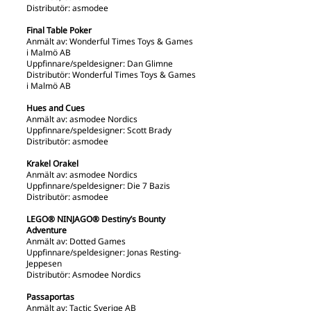
Distributör: asmodee
Final Table Poker
Anmält av: Wonderful Times Toys & Games
i Malmö AB
Uppfinnare/speldesigner: Dan Glimne
Distributör: Wonderful Times Toys & Games
i Malmö AB
Hues and Cues
Anmält av: asmodee Nordics
Uppfinnare/speldesigner: Scott Brady
Distributör: asmodee
Krakel Orakel
Anmält av: asmodee Nordics
Uppfinnare/speldesigner: Die 7 Bazis
Distributör: asmodee
LEGO® NINJAGO® Destiny’s Bounty
Adventure
Anmält av: Dotted Games
Uppfinnare/speldesigner: Jonas Resting-
Jeppesen
Distributör: Asmodee Nordics
Passaportas
Anmält av: Tactic Sverige AB