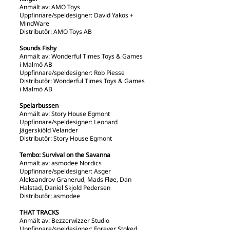
Anmält av: AMO Toys
Uppfinnare/speldesigner: David Yakos +
MindWare
Distributör: AMO Toys AB
Sounds Fishy
Anmält av: Wonderful Times Toys & Games
i Malmö AB
Uppfinnare/speldesigner: Rob Piesse
Distributör: Wonderful Times Toys & Games
i Malmö AB
Spelarbussen
Anmält av: Story House Egmont
Uppfinnare/speldesigner: Leonard
Jägerskiöld Velander
Distributör: Story House Egmont
Tembo: Survival on the Savanna
Anmält av: asmodee Nordics
Uppfinnare/speldesigner: Asger
Aleksandrov Granerud, Mads Fløe, Dan
Halstad, Daniel Skjold Pedersen
Distributör: asmodee
THAT TRACKS
Anmält av: Bezzerwizzer Studio
Uppfinnare/speldesigner: Forever Stoked