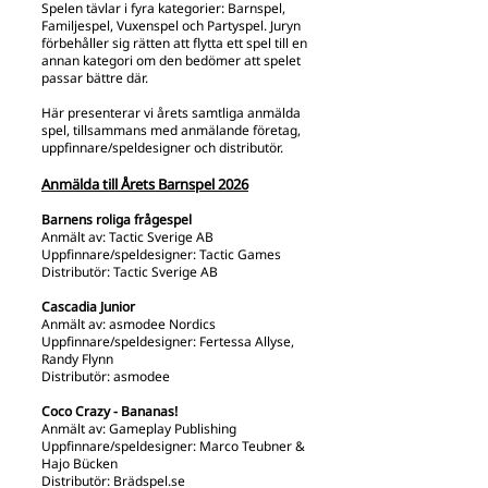
Spelen tävlar i fyra kategorier: Barnspel,
Familjespel, Vuxenspel och Partyspel. Juryn
förbehåller sig rätten att flytta ett spel till en
annan kategori om den bedömer att spelet
passar bättre där.
Här presenterar vi årets samtliga anmälda
spel, tillsammans med anmälande företag,
uppfinnare/speldesigner och distributör.
Anmälda till Årets Barnspel 2026
Barnens roliga frågespel
Anmält av: Tactic Sverige AB
Uppfinnare/speldesigner: Tactic Games
Distributör: Tactic Sverige AB
Cascadia Junior
Anmält av: asmodee Nordics
Uppfinnare/speldesigner: Fertessa Allyse,
Randy Flynn
Distributör: asmodee
Coco Crazy - Bananas!
Anmält av: Gameplay Publishing
Uppfinnare/speldesigner: Marco Teubner &
Hajo Bücken
Distributör: Brädspel.se