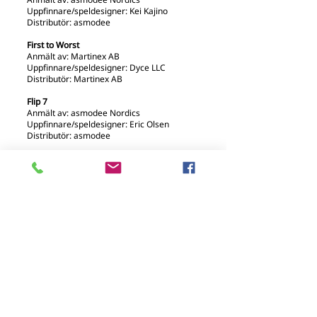
Uppfinnare/speldesigner: Kei Kajino
Distributör: asmodee
First to Worst
Anmält av: Martinex AB
Uppfinnare/speldesigner: Dyce LLC
Distributör: Martinex AB
Flip 7
Anmält av: asmodee Nordics
Uppfinnare/speldesigner: Eric Olsen
Distributör: asmodee
HINT
Anmält av: Bezzerwizzer Studio
Uppfinnare/speldesigner: Jesper Bülow
Distributör: Asmodee Nordics
Hitster Bingo
Anmält av: Jumbo
Uppfinnare/speldesigner: Jumbo
Distributör: Asmodee
Qork
Anmält av: Brädspel.se
Uppfinnare/speldesigner: Birger Norup
Distributör: Brädspel.se