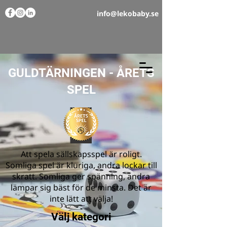
info@lekobaby.se
GULDTÄRNINGEN - ÅRETS
SPEL
Att spela sällskapsspel är roligt.
Somliga spel är kluriga, andra lockar till
skratt. Somliga ger spänning, andra
lämpar sig bäst för de minsta. Det är
inte lätt att välja!
Välj kategori