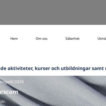
Hem
Om oss
Säkerhet
Utmä
M
ade aktiviteter, kurser och utbildningar samt
 augusti 2026
escom
Köln