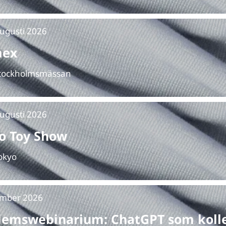
ugusti 2026
mex
 Stockholmsmässan
ugusti 2026
o Toy Show
Tokyo
ember 2026
emswebinarium: ChatGPT som koll