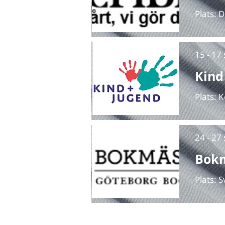
Plats: D
15 - 17
Kind
Plats: 
24 - 27
Bokm
Plats: 