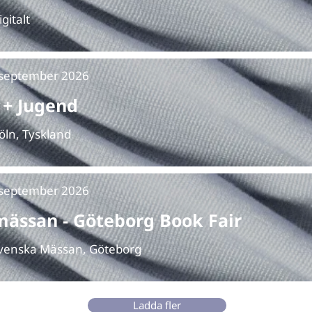
igitalt
 september 2026
 + Jugend
Köln, Tyskland
 september 2026
ässan - Göteborg Book Fair
Svenska Mässan, Göteborg
Ladda fler