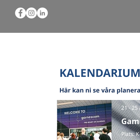
KALENDARIU
Här kan ni se våra planer
21 - 25
Gam
Plats: 