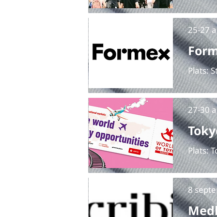
25-27 a
For
Plats:
27-30 a
Toky
Plats: 
8 sept
Medl