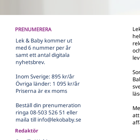
Le
PRENUMERERA
hel
Lek & Baby kommer ut
re
med 6 nummer per år
och
samt ett antal digitala
lev
nyhetsbrev.
So
Inom Sverige: 895 kr/år
Ba
Övriga länder: 1 095 kr/år
sv
Priserna är ex moms
läs
Beställ din prenumeration
Me
ringa 08-503 526 51 eller
at
maila till
info@lekobaby.se
aff
Redaktör