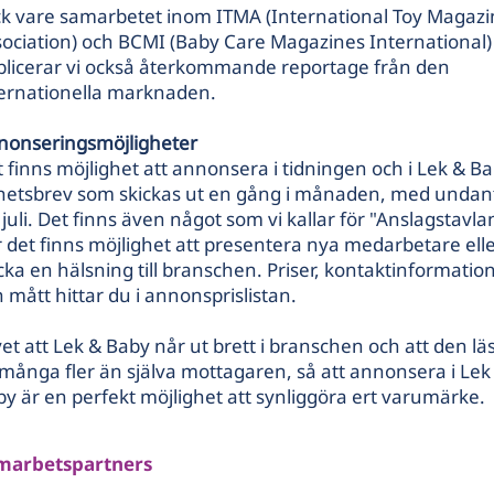
ck vare samarbetet inom
ITMA
(International Toy Magazi
ociation) och
BCMI
(Baby Care Magazines International)
blicerar vi också återkommande reportage från den
ternationella marknaden.
nonseringsmöjligheter
 finns möjlighet att annonsera i tidningen och i Lek & B
hetsbrev som skickas ut en gång i månaden, med undan
 juli. Det finns även något som vi kallar för "Anslagstavla
 det finns möjlighet att presentera nya medarbetare ell
cka en hälsning till branschen. Priser, kontaktinformatio
 mått hittar du i
annonsprislistan
.
vet att Lek & Baby når ut brett i branschen och att den lä
många fler än själva mottagaren, så att annonsera i Lek
y är en perfekt möjlighet att synliggöra ert varumärke.
marbetspartners