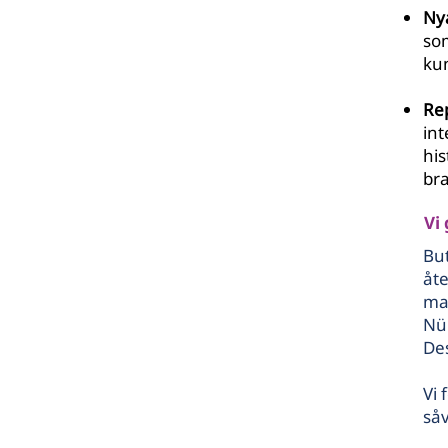
Nya
so
ku
Re
int
his
br
Vi
But
åt
ma
Nü
Des
Vi 
såv