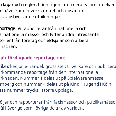
 lagar och regler:
I tidningen informerar vi om
regelver
m påverkar din verksamhet
​
och tipsar om
nskapsbyggande utbildningar.
portage:
Vi rapporterar från nationella och
ernationella mässor och lyfter andra intressanta
torier från företag och eldsjälar som arbetar i
anschen.
 gör fördjupade reportage om:
iker, kedjor, e-handel, grossister, tillverkare och publicer
erkommande reportage från den internationella
rknaden. Nummer 1 delas ut på Spielwarenmesse i
rnberg och nummer 4 delas ut på Kind + Jugend i Köln.
sa nummer trycks i större upplaga.
följer och rapporterar från fackmässor och publikamässo
äl i Sverige som i övriga delar av världen.