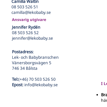
Camilla Waltin
08 503 526 51
camilla@lekobaby.se
Ansvarig utgivare
Jennifer Rydén
08 503 526 52
jennifer@lekobaby.se
Postadress
:
Lek- och Babybranschen
Vänersborgsvägen 5
746 34 Bålsta
Tel:
(+46) 70 503 526 50
I 
Epost:
info@lekobaby.se
Br
hä