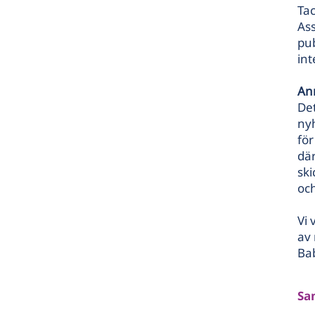
Ta
Ass
pu
in
An
Det
ny
för
där
ski
och
Vi 
av 
Bab
Sa