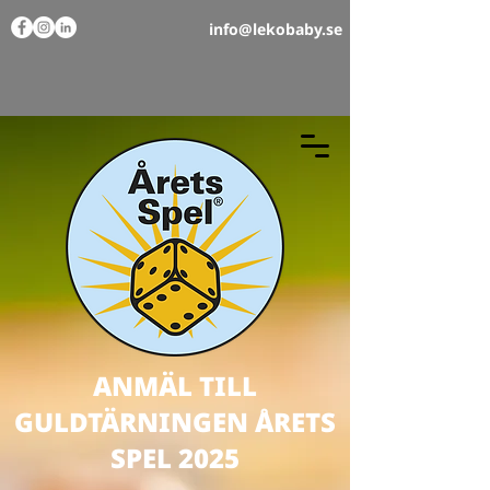
info@lekobaby.se
ANMÄL TILL
GULDTÄRNINGEN ÅRETS
SPEL 2025