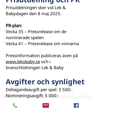
Prisutdelningen sker vid Lek &
Babydagen den 8 maj 2025.
PR-plan:
Vecka 35 – Pressrelease om de
nominerade spelen
Vecka 41 – Pressrelease om vinnarna
Pressinformation publiceras även på
www.lekobaby.se
och i
branschtidningen Lek & Baby
Avgifter och synlighet
Deltagandeavgift per spel: 3 500:-
Nomineringsavgift: 5 000:-
Vinnaravgift: 15 000:-
Dessa avgifter täcker PR, pressreleaser,
mediebearbetning och rätt att använda
Guldtärningens logotyp – en stark