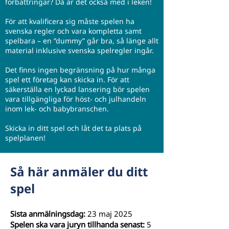
förbättringar? Då är det också med i leken!
För att kvalificera sig måste spelen ha
svenska regler och vara kompletta samt
spelbara – en ”dummy” går bra, så länge allt
material inklusive svenska spelregler ingår.
Det finns ingen begränsning på hur många
spel ett företag kan skicka in. För att
säkerställa en lyckad lansering bör spelen
vara tillgängliga för höst- och julhandeln
inom lek- och babybranschen.
Skicka in ditt spel och låt det ta plats på
spelplanen!
​Så här anmäler du ditt
spel
Sista anmälningsdag:
23 maj 2025
Spelen ska vara juryn tillhanda senast:
5