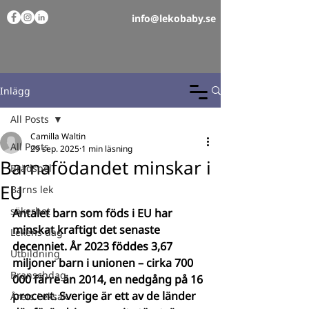
info@lekobaby.se
Inlägg
All Posts
Camilla Waltin
All Posts
29 sep. 2025
1 min läsning
Barnafödandet minskar i
Brädspel
EU
Barns lek
säkerhet
Antalet barn som föds i EU har 
minskat kraftigt det senaste 
Lekens dag
decenniet. År 2023 föddes 3,67 
Utbildning
miljoner barn i unionen – cirka 700 
Branschdag
000 färre än 2014, en nedgång på 16 
procent. Sverige är ett av de länder 
Årets Leksak