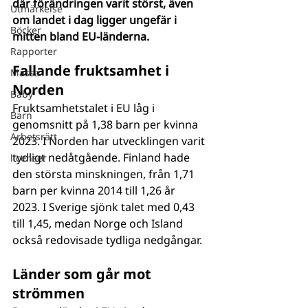
där förändringen varit störst, även 
Utmärkelse
om landet i dag ligger ungefär i 
Böcker
mitten bland EU-länderna.
Rapporter
Fallande fruktsamhet i 
Mässa
Norden
Baby
Fruktsamhetstalet i EU låg i 
Barn
genomsnitt på 1,38 barn per kvinna 
Arbetsrätt
2023. I Norden har utvecklingen varit 
tydligt nedåtgående. Finland hade 
licenser
den största minskningen, från 1,71 
barn per kvinna 2014 till 1,26 år 
2023. I Sverige sjönk talet med 0,43 
till 1,45, medan Norge och Island 
också redovisade tydliga nedgångar.
Länder som går mot 
strömmen