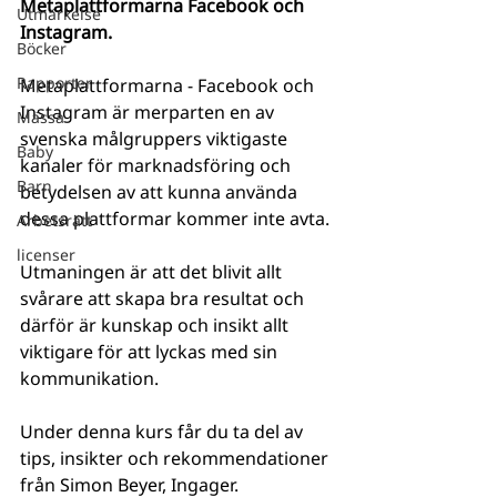
Metaplattformarna Facebook och 
Utmärkelse
Instagram.
Böcker
Rapporter
Metaplattformarna - Facebook och 
Instagram är merparten en av 
Mässa
svenska målgruppers viktigaste 
Baby
kanaler för marknadsföring och 
Barn
betydelsen av att kunna använda 
dessa plattformar kommer inte avta.
Arbetsrätt
licenser
Utmaningen är att det blivit allt 
svårare att skapa bra resultat och 
därför är kunskap och insikt allt 
viktigare för att lyckas med sin 
kommunikation.
Under denna kurs får du ta del av 
tips, insikter och rekommendationer 
från Simon Beyer, Ingager.