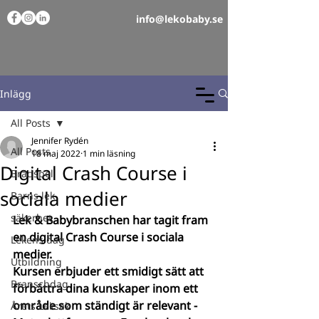
info@lekobaby.se
Inlägg
All Posts
Jennifer Rydén
All Posts
18 maj 2022
1 min läsning
Digital Crash Course i
Brädspel
sociala medier
Barns lek
säkerhet
Lek & Babybranschen har tagit fram 
en digital Crash Course i sociala 
Lekens dag
medier.
Utbildning
Kursen erbjuder ett smidigt sätt att 
Branschdag
förbättra dina kunskaper inom ett 
område som ständigt är relevant - 
Årets Leksak