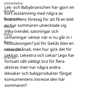
Utmärkelse
Lek- och Babybranschen har gjort en 
Böcker
kort avstämning med några av 
Rapporter
branschens företag för att få en bild 
av hur sommaren utvecklade sig. 
Mässa
Vilka trender, satsningar och 
Baby
utmaningar väntar när vi nu går in i 
Barn
höstsäsongen? Juli för Gekås blev en 
rekordmånad, men hur gick det för 
Arbetsrätt
Leklust, Lekextra och Lekia? Lego har 
licenser
fortsatt sålt väldigt bra för flera 
aktörer, men har några andra 
leksaker och babyprodukter fångat 
konsumentens intresse den här 
sommaren? 