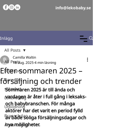
info@lekobaby.se
Inlägg
All Posts
Camilla Waltin
All Posts
18 aug. 2025
4 min läsning
Efter sommaren 2025 –
Brädspel
försäljning och trender
Barns lek
säkerhet
Sommaren 2025 är till ända och 
vardagen är åter i full gång i leksaks- 
Lekens dag
och babybranschen. För många 
Utbildning
aktörer har det varit en period fylld 
Branschdag
av både soliga försäljningsdagar och 
nya möjligheter.
Årets Leksak