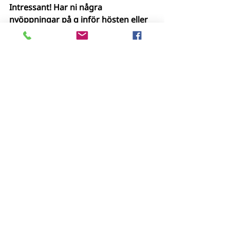
Intressant! Har ni några 
nyöppningar på g inför hösten eller 
något annat spännande att dela 
med er av? 
– 
Vi har några nyöppningar på gång, 
vilket är väldigt kul i lite osäkra tider. 
Kombinationen godis och lek har 
varit ett bra koncept och vi kommer 
få en ny butik i Piteå där BeeSweet 
satsar på större lokal och tar in lek i 
sitt sortiment. Övriga är inte helt 
klara än så vi får återkomma med 
dom. Vi har även öppnat upp för 
ytterligare samarbetsvägar inom 
vårt koncept i Sverige. Vi expanderar 
även stort i Norge där vi fått med 
oss ett stort antal nya butiker, vilket 
även styrker Lekextra i Sverige. Vi 
ser väldigt ljust på vägen framåt.