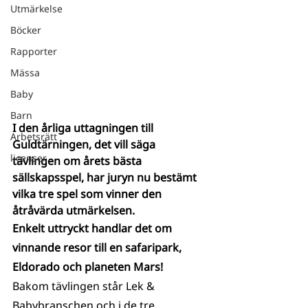
Utmärkelse
Böcker
Rapporter
Mässa
Baby
Barn
I den årliga uttagningen till 
Arbetsrätt
Guldtärningen, det vill säga 
licenser
tävlingen om årets bästa 
sällskapsspel, har juryn nu bestämt 
vilka tre spel som vinner den 
åtråvärda utmärkelsen.
Enkelt uttryckt handlar det om 
vinnande resor till en safaripark, 
Eldorado och planeten Mars!
Bakom tävlingen står Lek & 
Babybranschen och i de tre 