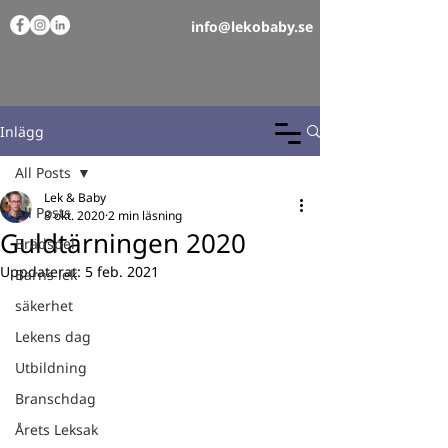
info@lekobaby.se
Inlägg
All Posts
Lek & Baby
All Posts
8 okt. 2020
2 min läsning
Guldtärningen 2020
Brädspel
Uppdaterat:
5 feb. 2021
Barns lek
säkerhet
Lekens dag
Utbildning
Branschdag
Årets Leksak