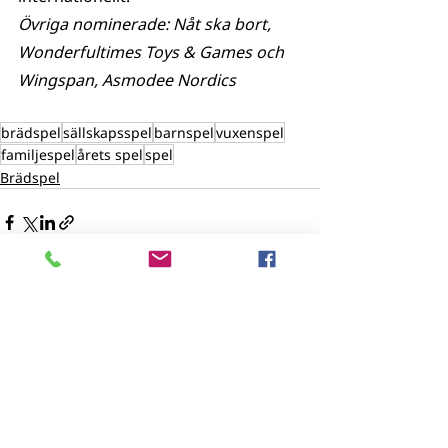
Övriga nominerade: Nåt ska bort, 
Wonderfultimes Toys & Games och 
Wingspan, Asmodee Nordics
brädspel
sällskapsspel
barnspel
vuxenspel
familjespel
årets spel
spel
Brädspel
Senaste inlägg
Visa alla