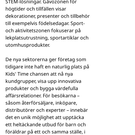
STEM-lösningar. Gåvozonen för 
högtider och tillfällen visar 
dekorationer, presenter och tillbehör 
till exempelv
is födelsedagar. 
Sport- 
och aktivitetszonen fokuserar på 
lekplatsutrustning, sportartiklar och 
utomhusprodukter.
De nya sektorerna ger företag som 
tidigare inte haft en naturlig plats på 
Kids' Time chansen att nå nya 
kundgrupper, visa upp innovativa 
produkter och bygga värdefulla 
affärsrelationer. För besökarna – 
såsom återförsäljare, inköpare, 
distributörer och experter – innebär 
det en unik möjlighet att upptäcka 
ett heltäckande utbud för barn och 
föräldrar på ett och samma ställe, i 