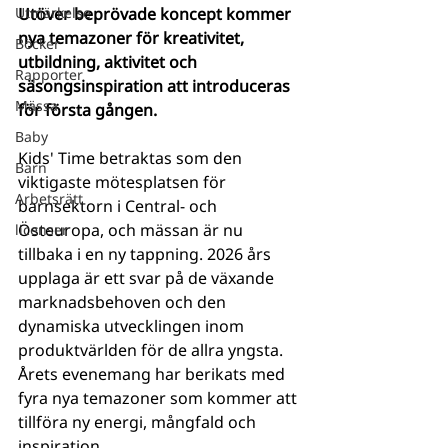
Utmärkelse
Utöver beprövade koncept kommer 
nya temazoner för kreativitet, 
Böcker
utbildning, aktivitet och 
Rapporter
säsongsinspiration att introduceras 
Mässa
för första gången.
Baby
Kids' Time betraktas som den 
Barn
viktigaste mötesplatsen för 
Arbetsrätt
barnsektorn i Central- och 
Östeuropa, och mässan är nu 
licenser
tillbaka i en ny tappning. 2026 års 
upplaga är ett svar på de växande 
marknadsbehoven och den 
dynamiska utvecklingen inom 
produktvärlden för de allra yngsta. 
Årets evenemang har berikats med 
fyra nya temazoner som kommer att 
tillföra ny energi, mångfald och 
inspiration.