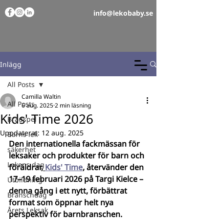
info@lekobaby.se
Inlägg
All Posts
Camilla Waltin
All Posts
6 aug. 2025
2 min läsning
Kids' Time 2026
Brädspel
Uppdaterat:
12 aug. 2025
Barns lek
Den internationella fackmässan för 
säkerhet
leksaker och produkter för barn och 
Lekens dag
föräldrar,
Kids' Time
, återvänder den 
17–19 februari 2026 på Targi Kielce – 
Utbildning
denna gång i ett nytt, förbättrat 
Branschdag
format som öppnar helt nya 
Årets Leksak
perspektiv för barnbranschen. 