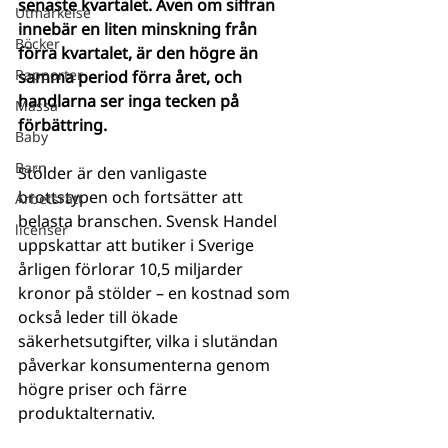
senaste kvartalet. Även om siffran 
Utmärkelse
innebär en liten minskning från 
Böcker
förra kvartalet, är den högre än 
Rapporter
samma period förra året, och 
handlarna ser inga tecken på 
Mässa
förbättring.
Baby
Barn
Stölder är den vanligaste 
brottstypen och fortsätter att 
Arbetsrätt
belasta branschen. Svensk Handel 
licenser
uppskattar att butiker i Sverige 
årligen förlorar 10,5 miljarder 
kronor på stölder – en kostnad som 
också leder till ökade 
säkerhetsutgifter, vilka i slutändan 
påverkar konsumenterna genom 
högre priser och färre 
produktalternativ. 