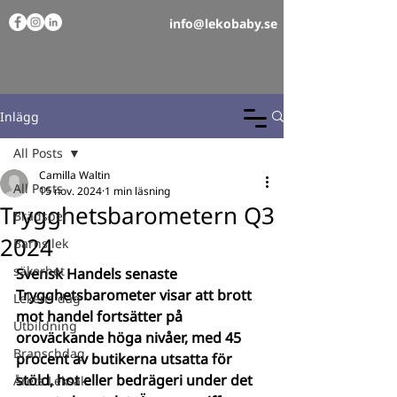
info@lekobaby.se
Inlägg
All Posts
Camilla Waltin
All Posts
15 nov. 2024
1 min läsning
Trygghetsbarometern Q3
Brädspel
2024
Barns lek
säkerhet
Svensk Handels senaste 
Trygghetsbarometer visar att brott 
Lekens dag
mot handel fortsätter på 
Utbildning
oroväckande höga nivåer, med 45 
Branschdag
procent av butikerna utsatta för 
stöld, hot eller bedrägeri under det 
Årets Leksak