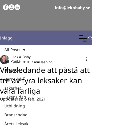
info@lekobaby.se
Inlägg
All Posts
Lek & Baby
All Posts
8 okt. 2020
2 min läsning
Vilseledande att påstå att
Brädspel
tre av fyra leksaker kan
Barns lek
säkerhet
vara farliga
Lekens dag
Uppdaterat:
5 feb. 2021
Utbildning
Branschdag
Årets Leksak