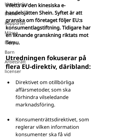
Utmärkelse
inletts av den kinesiska e-
handelsjätten Shein. Syftet är att 
Böcker
granska om företaget följer EU:s 
Rapporter
konsumentlagstiftning. Tidigare har 
Mässa
en liknande granskning riktats mot 
Temu.
Baby
Barn
Utredningen fokuserar på 
Arbetsrätt
flera EU-direktiv, däribland:
licenser
Direktivet om otillbörliga 
affärsmetoder, som ska 
förhindra vilseledande 
marknadsföring.
Konsumenträttsdirektivet, som 
reglerar vilken information 
konsumenter ska få vid 