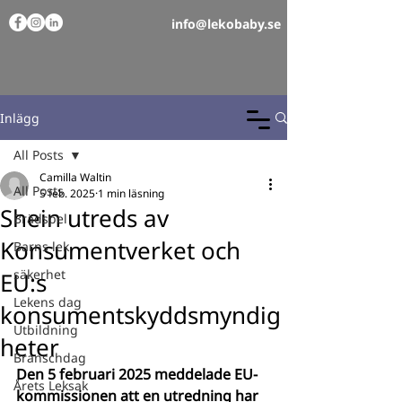
info@lekobaby.se
Inlägg
All Posts
Camilla Waltin
All Posts
5 feb. 2025
1 min läsning
Shein utreds av
Brädspel
Konsumentverket och
Barns lek
säkerhet
EU:s
Lekens dag
konsumentskyddsmyndig
Utbildning
heter
Branschdag
Den 5 februari 2025 meddelade EU-
Årets Leksak
kommissionen att en utredning har 